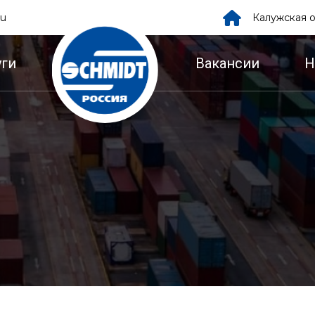
ru
Калужская о
уги
Вакансии
Н