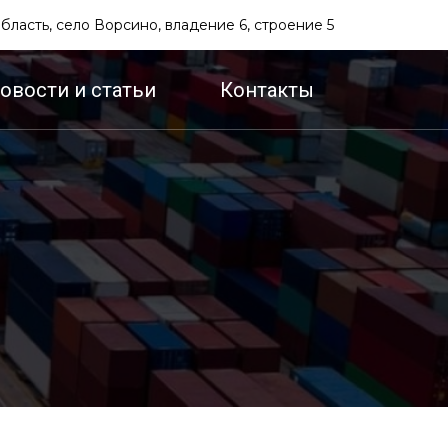
бласть, село Ворсино, владение 6, строение 5
овости и статьи
Контакты